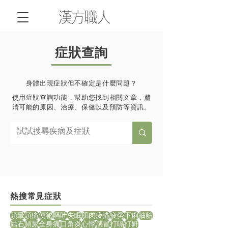
症狀查詢
身體出現症狀但不確定是什麼問題？
使用症狀查詢功能，幫助您找到相關文章，釐
清可能的原因、治療、保健以及預防等資訊。
熱搜常見症狀
頭暈
頭痛
便祕
嘔吐
失眠
肌肉痠痛
疲勞
下痢
抽筋
結石
頻尿
全身痛
口角炎
心悸
感冒
打嗝
打鼾