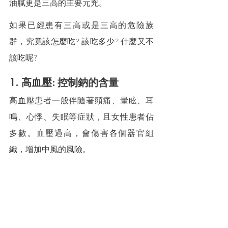
油膩更是三高的主要元兇。
如果已經患有三高或是三高的危險族
群，究竟該怎麼吃? 該吃多少? 什麼又不
該吃呢?
1. 高血壓: 控制鈉的含量
高血壓患者一般伴隨著頭痛、暈眩、耳
鳴、心悸、失眠等症狀，且女性患者佔
多數。血壓過高，會傷害各個器官組
織，增加中風的風險。