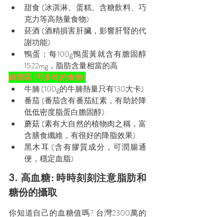
甜食 (冰淇淋、蛋糕、含糖飲料、巧
克力等高熱量食物) 
菸酒 (酒精損害肝臟，影響肝腎的代
謝功能)
鴨蛋：每100g鴨蛋黃就含有膽固醇
1522mg，脂肪含量相當的高
綠燈區 (可多吃的食物)
牛腩 (100g的牛腩熱量只有130大卡)
番茄 (番茄含有番茄紅素，有助於降
低低密度脂蛋白膽固醇)
蘑菇 (素有大自然的植物肉之稱，富
含膳食纖維，有很好的降脂效果)
黑木耳 (含有膠質成分，可潤腸通
便，穩定血脂)
3. 高血糖: 時時刻刻注意脂肪和
糖份的攝取
你知道自己的血糖值嗎? 台灣2300萬的