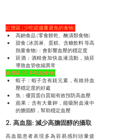
紅燈區 (少吃或儘量避免的食物)
高鈉食品 (零食餅乾、醃漬類食物)
甜食 (冰淇淋、蛋糕、含糖飲料 等高
熱量食物)：會影響血壓的穩定度
菸酒：酒精會加快血液流動，抽菸
導致血管收縮異常
綠燈區 (可多吃的食物)
蝦子：蝦子含有鎂元素，有維持血
壓穩定度的好處
魚：優質蛋白質能有效預防高血壓
蘋果：含有大量鉀，能吸附血液中
的膽固醇，幫助穩定血壓
2. 高血脂: 減少高膽固醇的攝取
高血脂患者表現多為容易感到頭暈疲