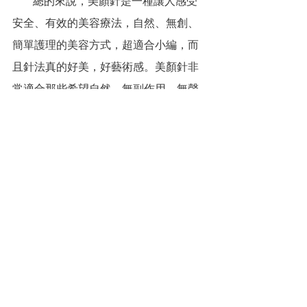
          總的來說，美顏針是一種讓人感受
安全、有效的美容療法，自然、無創、
簡單護理的美容方式，超適合小編，而
且針法真的好美，好藝術感。美顏針非
常適合那些希望自然、無副作用、無聲
無息改善面部外貌的人群。通過專業醫
師的施術，無須恢復期便可感受到效
果，讓人更加美麗自信。
有興趣的朋友們可以來體驗看看！會有
意想不到的感受喔~
非宣稱療效，依每個人習慣不同、體質
膚質不同，
實際效果依每人體驗為主！小編有感分
享與推薦！