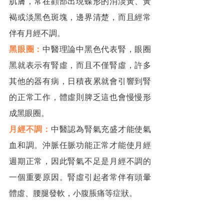
肌膚，常在顴部出現蝶形的消淡黃、黃
褐或淡黑色斑塊，邊界清楚，而且經常
伴有月經不調。
黑眼圈：
中醫理論中黑色代表腎，眼圈
黑就表示有腎虛，而且不僅腎虛，許多
其他的器有病，日積夜累就會引響到腎
的正常工作，體虛則脾乏這也會慢慢形
成黑眼圈。
月經不調：
中醫認為腎氣充盛才能使氣
血和調。沖脈任脈功能正常才能使月經
週期正常，因此腎氣不足是月經不調的
一個重要原因。腎虛引起者常伴有頭暈
體虛、腰腿發軟，小腹脹痛等症狀。