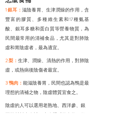
1 銀耳：
滋陰養胃、生津潤燥的作用，含
豐富的膠質、多種維生素和17種氨基
酸、銀耳多糖和蛋白質等營養物質，為
民間最常用的清補食品，尤其是對肺陰
虛和胃陰虛者，最為適宜。
2 梨：
生津、潤燥、清熱的作用，對肺陰
虛，或熱病後陰傷者最宜。
3 鴨肉：
能滋陰養胃，民間也認為鴨是最
理想的清補之物，陰虛體質宜食之。
陰虛的人可以選用老熟地、西洋參、銀
耳等材料來進補，少吃肥膩的食物，保
持愉悅心情，少激動、少發怒。