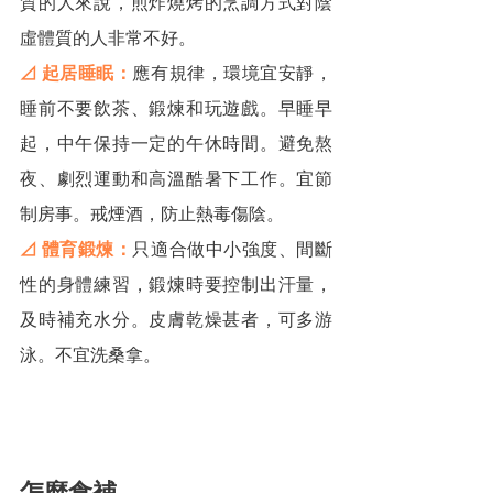
質的人來說，煎炸燒烤的烹調方式對陰
虛體質的人非常不好。
⊿ 起居睡眠：
應有規律，環境宜安靜，
睡前不要飲茶、鍛煉和玩遊戲。早睡早
起，中午保持一定的午休時間。避免熬
夜、劇烈運動和高溫酷暑下工作。宜節
制房事。戒煙酒，防止熱毒傷陰。
⊿ 體育鍛煉：
只適合做中小強度、間斷
性的身體練習，鍛煉時要控制出汗量，
及時補充水分。皮膚乾燥甚者，可多游
泳。不宜洗桑拿。
怎麼食補