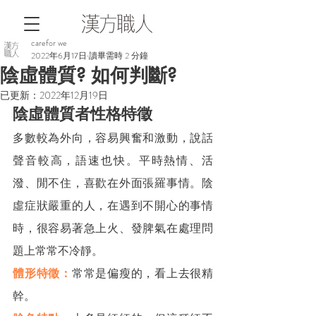
carefor we
2022年6月17日
讀畢需時 2 分鐘
陰虛體質? 如何判斷?
已更新：
2022年12月19日
陰虛體質者性格特徵
多數較為外向，容易興奮和激動，說話
聲音較高，語速也快。平時熱情、活
潑、閒不住，喜歡在外面張羅事情。陰
虛症狀嚴重的人，在遇到不開心的事情
時，很容易著急上火、發脾氣在處理問
題上常常不冷靜。
體形特徵：
常常是偏瘦的，看上去很精
幹。