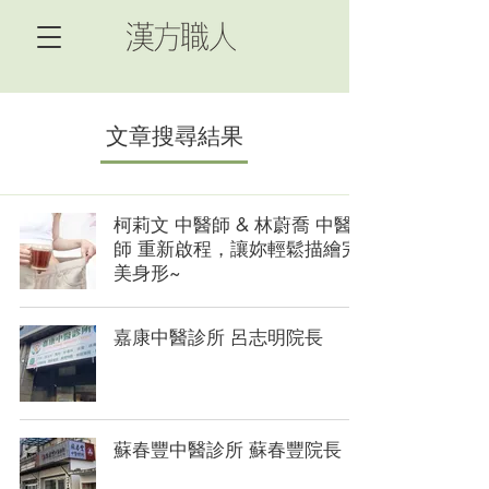
文章搜尋結果
柯莉文 中醫師 & 林蔚喬 中醫
師 重新啟程，讓妳輕鬆描繪完
美身形~
嘉康中醫診所 呂志明院長
蘇春豐中醫診所 蘇春豐院長