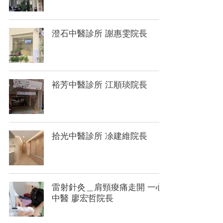
澄石中醫診所 謝惠雯院長
裕芳中醫診所 江順琰院長
拾光中醫診所 凃建維院長
雷射針灸＿肩頸痠痛走開 一心
中醫 廖宏哲院長