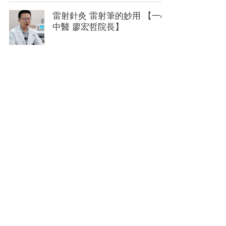
雷射針灸 雷射筆的妙用 【一心
中醫 廖宏哲院長】
2
/
12