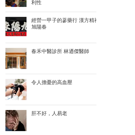
利性
經營一甲子的蔘藥行 漢方精神
旭陽春
春禾中醫診所 林迺傑醫師
令人擔憂的高血壓
肝不好，人易老