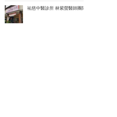
祐慈中醫診所 林紫螢醫師團隊
5
/
12